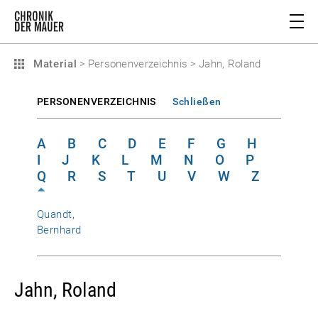
Material
>
Personenverzeichnis
>
Jahn, Roland
PERSONENVERZEICHNIS
Schließen
A
B
C
D
E
F
G
H
I
J
K
L
M
N
O
P
Q
R
S
T
U
V
W
Z
Quandt,
Bernhard
Jahn, Roland