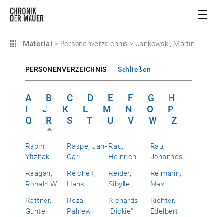
Material
>
Personenverzeichnis
>
Jankowski, Martin
PERSONENVERZEICHNIS
Schließen
A
B
C
D
E
F
G
H
I
J
K
L
M
N
O
P
Q
R
S
T
U
V
W
Z
Rabin,
Raspe, Jan-
Rau,
Rau,
Yitzhak
Carl
Heinrich
Johannes
Reagan,
Reichelt,
Reider,
Reimann,
Ronald W.
Hans
Sibylle
Max
Rettner,
Reza
Richards,
Richter,
Gunter
Pahlewi,
"Dickie"
Edelbert