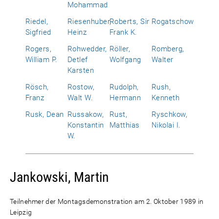
Mohammad
Riedel,
Riesenhuber,
Roberts, Sir
Rogatschow
Sigfried
Heinz
Frank K.
Rogers,
Rohwedder,
Röller,
Romberg,
William P.
Detlef
Wolfgang
Walter
Karsten
Rösch,
Rostow,
Rudolph,
Rush,
Franz
Walt W.
Hermann
Kenneth
Rusk, Dean
Russakow,
Rust,
Ryschkow,
Konstantin
Matthias
Nikolai I.
W.
Jankowski, Martin
Teilnehmer der Montagsdemonstration am 2. Oktober 1989 in
Leipzig