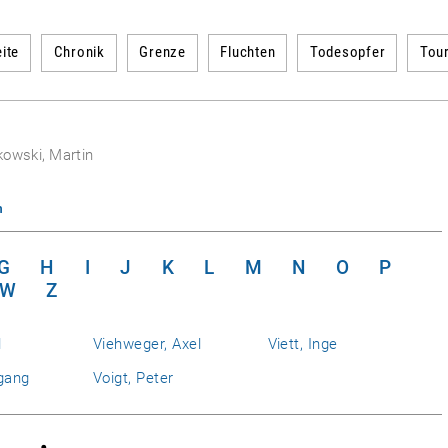
ite
Chronik
Grenze
Fluchten
Todesopfer
Tou
owski, Martin
n
G
H
I
J
K
L
M
N
O
P
W
Z
l
Viehweger, Axel
Viett, Inge
gang
Voigt, Peter