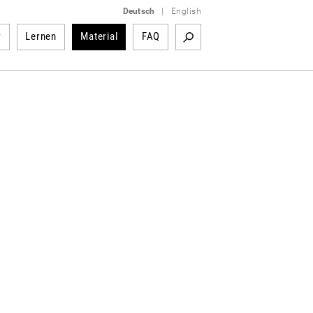
Deutsch
|
English
r
Lernen
Material
FAQ