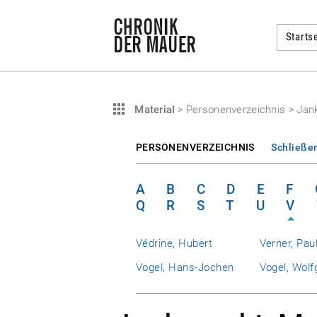
Startse
Material
>
Personenverzeichnis
>
Jank
PERSONENVERZEICHNIS
Schließe
A
B
C
D
E
F
Q
R
S
T
U
V
Védrine, Hubert
Verner, Pau
Vogel, Hans-Jochen
Vogel, Wolf