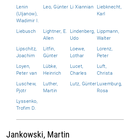
Lenin
Leo, Günter
Li Xiannian
Liebknecht,
(Uljanow),
Karl
Wladimir I.
Liebusch
Lightner, E.
Lindenberg,
Lippmann,
Allen
Udo
Walter
Lipschitz,
Litfin,
Loewe,
Lorenz,
Joachim
Günter
Lothar
Peter
Loyen,
Lübke,
Lucet,
Luft,
Peter van
Heinrich
Charles
Christa
Luschew,
Luther,
Lutz, Günter
Luxemburg,
Pjotr
Martin
Rosa
Lyssenko,
Trofim D.
Jankowski, Martin