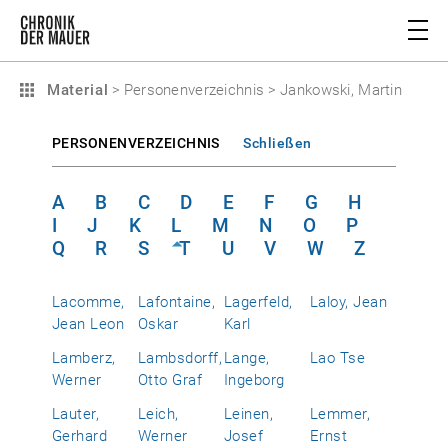
Material
>
Personenverzeichnis
>
Jankowski, Martin
PERSONENVERZEICHNIS
Schließen
A
B
C
D
E
F
G
H
I
J
K
L
M
N
O
P
Q
R
S
T
U
V
W
Z
Lacomme,
Lafontaine,
Lagerfeld,
Laloy, Jean
Jean Leon
Oskar
Karl
Lamberz,
Lambsdorff,
Lange,
Lao Tse
Werner
Otto Graf
Ingeborg
Lauter,
Leich,
Leinen,
Lemmer,
Gerhard
Werner
Josef
Ernst