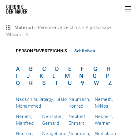
Material
>
Personenverzeichnis
>
Krjutschkow,
Wladimir A.
PERSONENVERZEICHNIS
Schließen
A
B
C
D
E
F
G
H
I
J
K
L
M
N
O
P
Q
R
S
T
U
V
W
Z
Nadschibullah,
Nagy, Lásló
Naumann,
Nemeth,
Mohammed
Konrad
Miklos
Nemitz,
Nennstiel,
Neubert,
Neubert,
Manfred
Gerhard
Ehrhart
Werner
Neufeld,
Neugebauer,
Neumann,
Nicholson