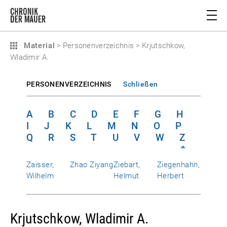
Material
>
Personenverzeichnis
>
Krjutschkow,
Wladimir A.
PERSONENVERZEICHNIS
Schließen
A
B
C
D
E
F
G
H
I
J
K
L
M
N
O
P
Q
R
S
T
U
V
W
Z
Zaisser,
Zhao Ziyang
Ziebart,
Ziegenhahn,
Wilhelm
Helmut
Herbert
Krjutschkow, Wladimir A.