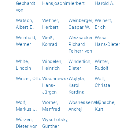
Gebhardt
Hansjoachim
Herbert
Harold A.
von
Watson,
Wehner,
Weinberger,
Weinert,
Albert E.
Herbert
Caspar W.
Erich
Weinhold,
Weiß,
Weizsäcker,
Wesa,
Werner
Konrad
Richard
Hans-Dieter
Feiherr von
White,
Windelen,
Winderlich,
Winter,
Lincoln
Heinrich
Dieter
Rudolf
Winzer, Otto
Wischnewski,
Wojtyla,
Wolf,
Hans-
Karol
Christa
Jürgen
Kardinal
Wolf,
Wörner,
Wosnessenski,
Wünsche,
Markus J.
Manfred
Andrej
Kurt
Würzen,
Wyschofsky,
Dieter von
Günther