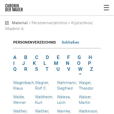
Material
>
Personenverzeichnis
>
Krjutschkow,
Wladimir A.
PERSONENVERZEICHNIS
Schließen
A
B
C
D
E
F
G
H
I
J
K
L
M
N
O
P
Q
R
S
T
U
V
W
Z
Wagenbach,
Wagner,
Wahrmann,
Waigel,
Klaus
Rolf C.
Siegfried
Theodor
Walde,
Waldheim,
Walesa,
Walser,
Werner
Kurt
Lech
Martin
Walther,
Walther,
Warnke,
Watkinson,