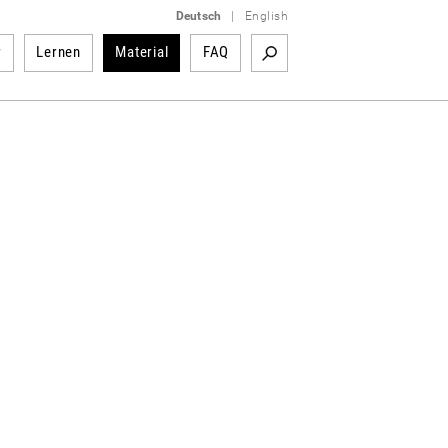
Deutsch
|
English
r
Lernen
Material
FAQ