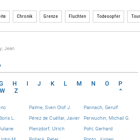
ite
Chronik
Grenze
Fluchten
Todesopfer
Tou
y, Jean
n
G
H
I
J
K
L
M
N
O
P
W
Z
enc
Palme, Sven Olof J.
Pannach, Gerulf
Boris L.
Pérez de Cuéllar, Javier
Perwuchin, Michail G.
uliane
Plenzdorf, Ulrich
Pohl, Gerhard
 John M.
Pollack, Peter
Ponto, Jürgen