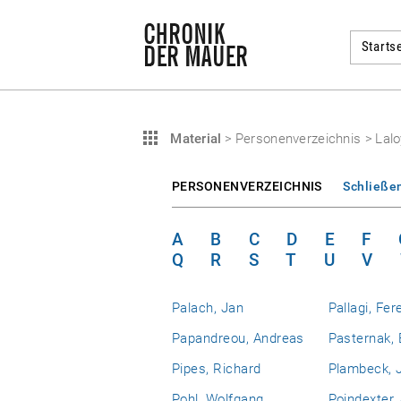
Startse
Material
>
Personenverzeichnis
>
Lalo
PERSONENVERZEICHNIS
Schließe
A
B
C
D
E
F
Q
R
S
T
U
V
Palach, Jan
Pallagi, Fer
Papandreou, Andreas
Pasternak, 
Pipes, Richard
Plambeck, J
Pohl, Wolfgang
Poindexter,