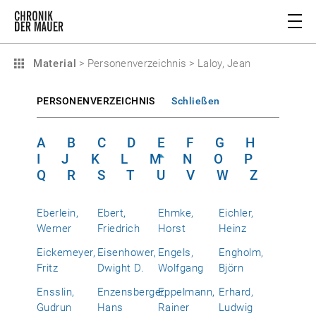
Material
>
Personenverzeichnis
>
Laloy, Jean
PERSONENVERZEICHNIS
Schließen
A
B
C
D
E
F
G
H
I
J
K
L
M
N
O
P
Q
R
S
T
U
V
W
Z
Eberlein,
Ebert,
Ehmke,
Eichler,
Werner
Friedrich
Horst
Heinz
Eickemeyer,
Eisenhower,
Engels,
Engholm,
Fritz
Dwight D.
Wolfgang
Björn
Ensslin,
Enzensberger,
Eppelmann,
Erhard,
Gudrun
Hans
Rainer
Ludwig