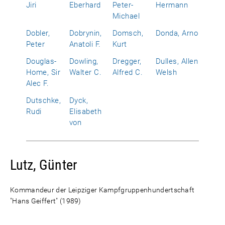
Jiri
Eberhard
Peter-
Hermann
Michael
Dobler,
Dobrynin,
Domsch,
Donda, Arno
Peter
Anatoli F.
Kurt
Douglas-
Dowling,
Dregger,
Dulles, Allen
Home, Sir
Walter C.
Alfred C.
Welsh
Alec F.
Dutschke,
Dyck,
Rudi
Elisabeth
von
Lutz, Günter
Kommandeur der Leipziger Kampfgruppenhundertschaft
"Hans Geiffert" (1989)