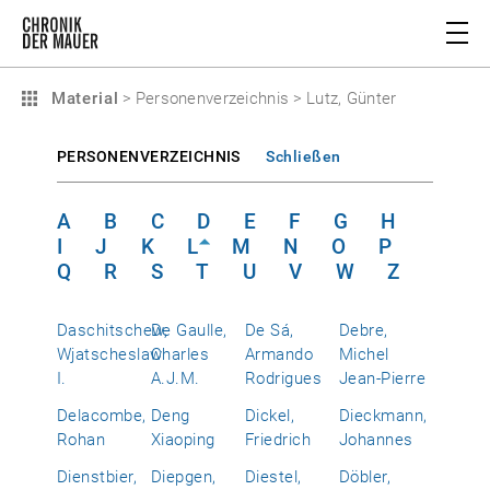
Material
>
Personenverzeichnis
>
Lutz, Günter
PERSONENVERZEICHNIS
Schließen
A
B
C
D
E
F
G
H
I
J
K
L
M
N
O
P
Q
R
S
T
U
V
W
Z
Daschitschew,
De Gaulle,
De Sá,
Debre,
Wjatscheslaw
Charles
Armando
Michel
I.
A.J.M.
Rodrigues
Jean-Pierre
Delacombe,
Deng
Dickel,
Dieckmann,
Rohan
Xiaoping
Friedrich
Johannes
Dienstbier,
Diepgen,
Diestel,
Döbler,