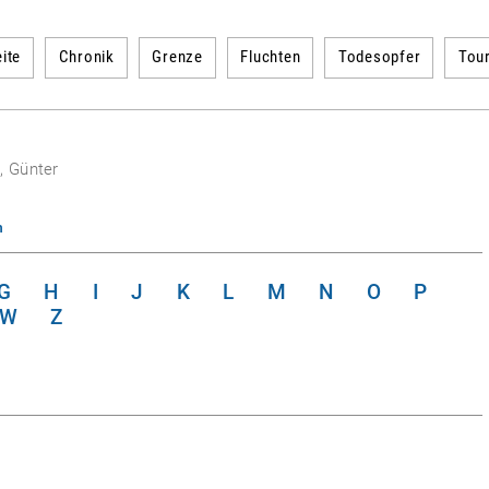
ite
Chronik
Grenze
Fluchten
Todesopfer
Tou
, Günter
n
G
H
I
J
K
L
M
N
O
P
W
Z