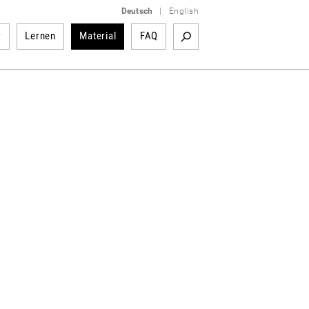
Deutsch
|
English
r
Lernen
Material
FAQ