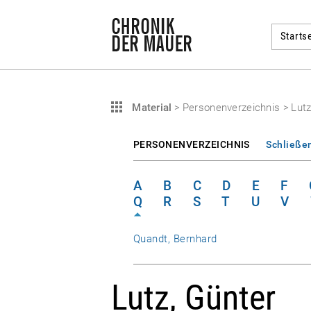
Startse
Material
>
Personenverzeichnis
>
Lutz
PERSONENVERZEICHNIS
Schließe
A
B
C
D
E
F
Q
R
S
T
U
V
Quandt, Bernhard
Lutz, Günter