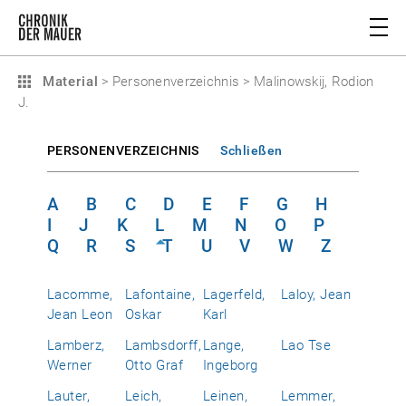
Material
>
Personenverzeichnis
>
Malinowskij, Rodion
J.
PERSONENVERZEICHNIS
Schließen
A
B
C
D
E
F
G
H
I
J
K
L
M
N
O
P
Q
R
S
T
U
V
W
Z
Lacomme,
Lafontaine,
Lagerfeld,
Laloy, Jean
Jean Leon
Oskar
Karl
Lamberz,
Lambsdorff,
Lange,
Lao Tse
Werner
Otto Graf
Ingeborg
Lauter,
Leich,
Leinen,
Lemmer,