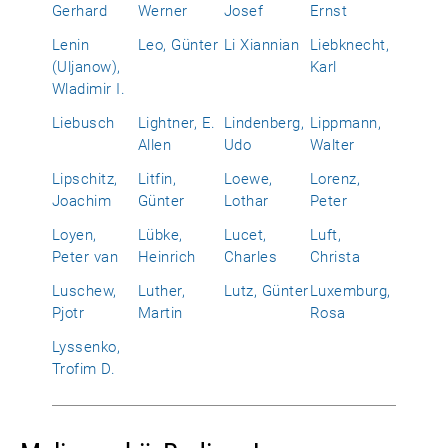
Gerhard
Werner
Josef
Ernst
Lenin
Leo, Günter
Li Xiannian
Liebknecht,
(Uljanow),
Karl
Wladimir I.
Liebusch
Lightner, E.
Lindenberg,
Lippmann,
Allen
Udo
Walter
Lipschitz,
Litfin,
Loewe,
Lorenz,
Joachim
Günter
Lothar
Peter
Loyen,
Lübke,
Lucet,
Luft,
Peter van
Heinrich
Charles
Christa
Luschew,
Luther,
Lutz, Günter
Luxemburg,
Pjotr
Martin
Rosa
Lyssenko,
Trofim D.