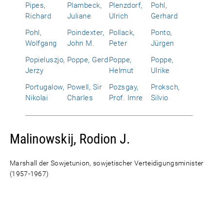
Pipes,
Plambeck,
Plenzdorf,
Pohl,
Richard
Juliane
Ulrich
Gerhard
Pohl,
Poindexter,
Pollack,
Ponto,
Wolfgang
John M.
Peter
Jürgen
Popieluszjo,
Poppe, Gerd
Poppe,
Poppe,
Jerzy
Helmut
Ulrike
Portugalow,
Powell, Sir
Pozsgay,
Proksch,
Nikolai
Charles
Prof. Imre
Silvio
Malinowskij, Rodion J.
Marshall der Sowjetunion, sowjetischer Verteidigungsminister
(1957-1967)