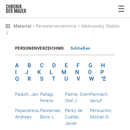
Material
>
Personenverzeichnis
>
Malinowskij, Rodion
J.
PERSONENVERZEICHNIS
Schließen
A
B
C
D
E
F
G
H
I
J
K
L
M
N
O
P
Q
R
S
T
U
V
W
Z
Palach, Jan
Pallagi,
Palme, Sven
Pannach,
Ferenc
Olof J.
Gerulf
Papandreou,
Pasternak,
Pérez de
Perwuchin,
Andreas
Boris L.
Cuéllar,
Michail G.
Javier