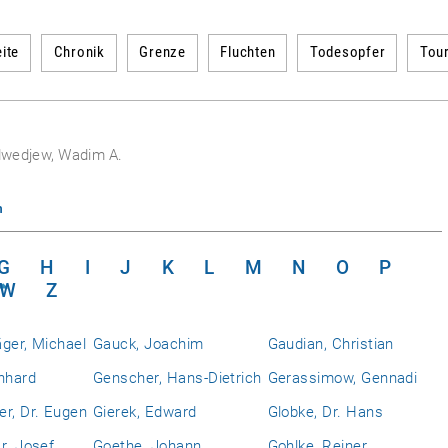
ite
Chronik
Grenze
Fluchten
Todesopfer
Tou
wedjew, Wadim A.
n
G
H
I
J
K
L
M
N
O
P
W
Z
ger, Michael
Gauck, Joachim
Gaudian, Christian
nhard
Genscher, Hans-Dietrich
Gerassimow, Gennadi
r, Dr. Eugen
Gierek, Edward
Globke, Dr. Hans
r. Josef
Goethe, Johann
Gohlke, Reiner