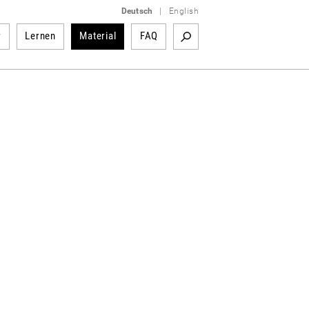
Deutsch
|
English
r
Lernen
Material
FAQ