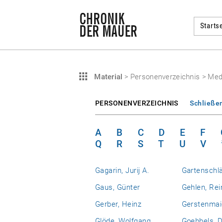
Startse
Material
>
Personenverzeichnis
>
Med
PERSONENVERZEICHNIS
Schließe
A
B
C
D
E
F
Q
R
S
T
U
V
Gagarin, Jurij A.
Gartenschlä
Gaus, Günter
Gehlen, Rei
Gerber, Heinz
Gerstenmaie
Glöde, Wolfgang
Goebbels, D