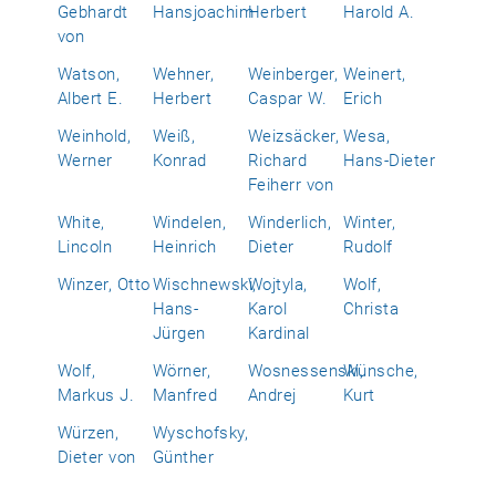
Gebhardt
Hansjoachim
Herbert
Harold A.
von
Watson,
Wehner,
Weinberger,
Weinert,
Albert E.
Herbert
Caspar W.
Erich
Weinhold,
Weiß,
Weizsäcker,
Wesa,
Werner
Konrad
Richard
Hans-Dieter
Feiherr von
White,
Windelen,
Winderlich,
Winter,
Lincoln
Heinrich
Dieter
Rudolf
Winzer, Otto
Wischnewski,
Wojtyla,
Wolf,
Hans-
Karol
Christa
Jürgen
Kardinal
Wolf,
Wörner,
Wosnessenski,
Wünsche,
Markus J.
Manfred
Andrej
Kurt
Würzen,
Wyschofsky,
Dieter von
Günther