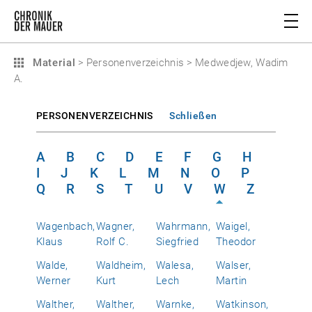
Material
>
Personenverzeichnis
>
Medwedjew, Wadim
A.
PERSONENVERZEICHNIS
Schließen
A
B
C
D
E
F
G
H
I
J
K
L
M
N
O
P
Q
R
S
T
U
V
W
Z
Wagenbach,
Wagner,
Wahrmann,
Waigel,
Klaus
Rolf C.
Siegfried
Theodor
Walde,
Waldheim,
Walesa,
Walser,
Werner
Kurt
Lech
Martin
Walther,
Walther,
Warnke,
Watkinson,