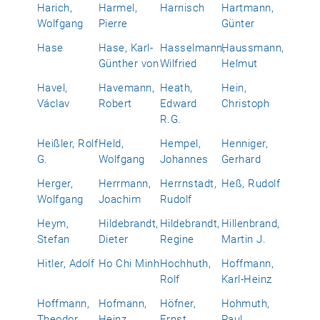
Harich,
Harmel,
Harnisch
Hartmann,
Wolfgang
Pierre
Günter
Hase
Hase, Karl-
Hasselmann,
Haussmann,
Günther von
Wilfried
Helmut
Havel,
Havemann,
Heath,
Hein,
Václav
Robert
Edward
Christoph
R.G.
Heißler, Rolf
Held,
Hempel,
Henniger,
G.
Wolfgang
Johannes
Gerhard
Herger,
Herrmann,
Herrnstadt,
Heß, Rudolf
Wolfgang
Joachim
Rudolf
Heym,
Hildebrandt,
Hildebrandt,
Hillenbrand,
Stefan
Dieter
Regine
Martin J.
Hitler, Adolf
Ho Chi Minh
Hochhuth,
Hoffmann,
Rolf
Karl-Heinz
Hoffmann,
Hofmann,
Höfner,
Hohmuth,
Theodor
Heinz
Ernst
Paul