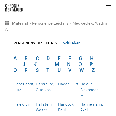
Material
>
Personenverzeichnis
>
Medwedjew, Wadim
A.
PERSONENVERZEICHNIS
Schließen
A
B
C
D
E
F
G
H
I
J
K
L
M
N
O
P
Q
R
S
T
U
V
W
Z
Haberlandt,
Habsburg,
Hager, Kurt
Haig jr.,
Lutz
Otto von
Alexander
M.
Hájek, Jiri
Hallstein,
Hancock,
Hannemann,
Walter
Paul
Axel