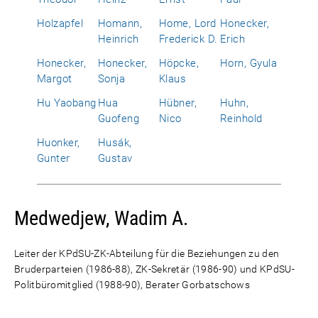
Holzapfel
Homann,
Home, Lord
Honecker,
Heinrich
Frederick D.
Erich
Honecker,
Honecker,
Höpcke,
Horn, Gyula
Margot
Sonja
Klaus
Hu Yaobang
Hua
Hübner,
Huhn,
Guofeng
Nico
Reinhold
Huonker,
Husák,
Gunter
Gustav
Medwedjew, Wadim A.
Leiter der KPdSU-ZK-Abteilung für die Beziehungen zu den
Bruderparteien (1986-88), ZK-Sekretär (1986-90) und KPdSU-
Politbüromitglied (1988-90), Berater Gorbatschows