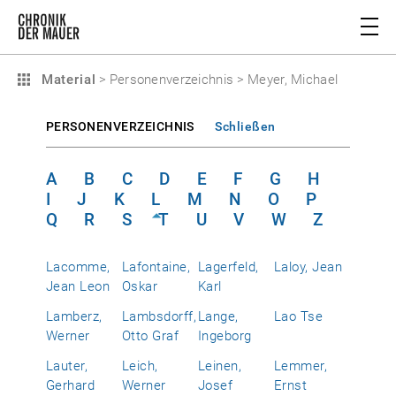
Material
>
Personenverzeichnis
>
Meyer, Michael
PERSONENVERZEICHNIS
Schließen
A
B
C
D
E
F
G
H
I
J
K
L
M
N
O
P
Q
R
S
T
U
V
W
Z
Lacomme,
Lafontaine,
Lagerfeld,
Laloy, Jean
Jean Leon
Oskar
Karl
Lamberz,
Lambsdorff,
Lange,
Lao Tse
Werner
Otto Graf
Ingeborg
Lauter,
Leich,
Leinen,
Lemmer,
Gerhard
Werner
Josef
Ernst