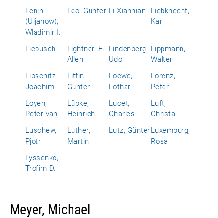
Lenin
Leo, Günter
Li Xiannian
Liebknecht,
(Uljanow),
Karl
Wladimir I.
Liebusch
Lightner, E.
Lindenberg,
Lippmann,
Allen
Udo
Walter
Lipschitz,
Litfin,
Loewe,
Lorenz,
Joachim
Günter
Lothar
Peter
Loyen,
Lübke,
Lucet,
Luft,
Peter van
Heinrich
Charles
Christa
Luschew,
Luther,
Lutz, Günter
Luxemburg,
Pjotr
Martin
Rosa
Lyssenko,
Trofim D.
Meyer, Michael