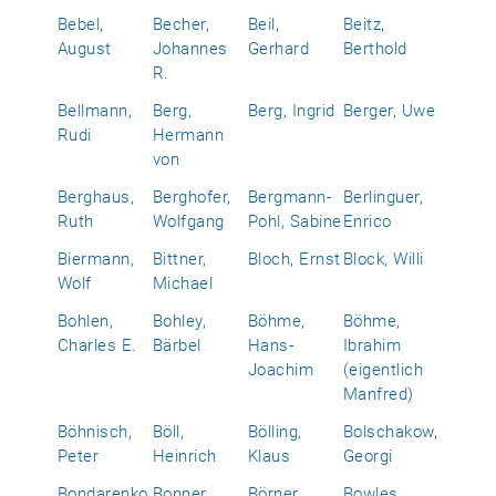
Bebel,
Becher,
Beil,
Beitz,
August
Johannes
Gerhard
Berthold
R.
Bellmann,
Berg,
Berg, Ingrid
Berger, Uwe
Rudi
Hermann
von
Berghaus,
Berghofer,
Bergmann-
Berlinguer,
Ruth
Wolfgang
Pohl, Sabine
Enrico
Biermann,
Bittner,
Bloch, Ernst
Block, Willi
Wolf
Michael
Bohlen,
Bohley,
Böhme,
Böhme,
Charles E.
Bärbel
Hans-
Ibrahim
Joachim
(eigentlich
Manfred)
Böhnisch,
Böll,
Bölling,
Bolschakow,
Peter
Heinrich
Klaus
Georgi
Bondarenko,
Bonner,
Börner,
Bowles,