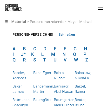
Material
>
Personenverzeichnis
>
Meyer, Michael
PERSONENVERZEICHNIS
Schließen
A
B
C
D
E
F
G
H
I
J
K
L
M
N
O
P
Q
R
S
T
U
V
W
Z
Baader,
Bahr, Egon
Bahro,
Baibakow,
Andreas
Rudolf
Nikolai K.
Baker,
Bangemann,
Banisadr,
Barzel,
James
Martin
Abul Hasan
Rainer
Batmunch,
Baumgärtel
Baumgarten,
Beater,
Shambyn
Klaus-Dieter
Bruno