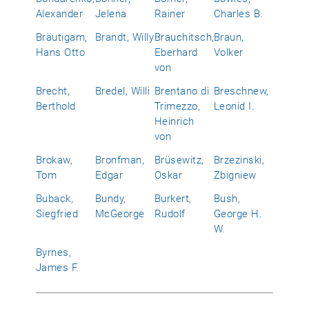
Alexander
Jelena
Rainer
Charles B.
Bräutigam,
Brandt, Willy
Brauchitsch,
Braun,
Hans Otto
Eberhard
Volker
von
Brecht,
Bredel, Willi
Brentano di
Breschnew,
Berthold
Trimezzo,
Leonid I.
Heinrich
von
Brokaw,
Bronfman,
Brüsewitz,
Brzezinski,
Tom
Edgar
Oskar
Zbigniew
Buback,
Bundy,
Burkert,
Bush,
Siegfried
McGeorge
Rudolf
George H.
W.
Byrnes,
James F.