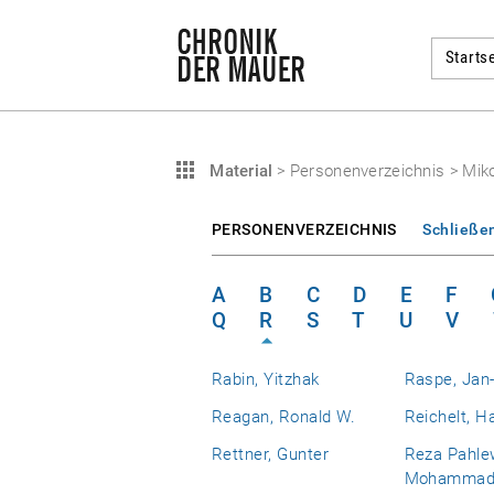
Startse
Material
>
Personenverzeichnis
>
Miko
PERSONENVERZEICHNIS
Schließe
A
B
C
D
E
F
Q
R
S
T
U
V
Rabin, Yitzhak
Raspe, Jan-
Reagan, Ronald W.
Reichelt, H
Rettner, Gunter
Reza Pahlew
Mohamma