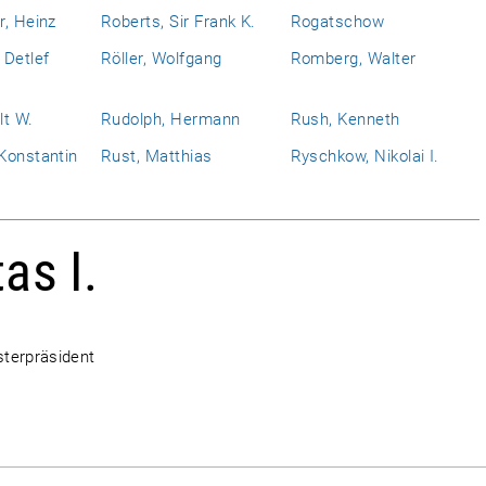
r, Heinz
Roberts, Sir Frank K.
Rogatschow
 Detlef
Röller, Wolfgang
Romberg, Walter
lt W.
Rudolph, Hermann
Rush, Kenneth
Konstantin
Rust, Matthias
Ryschkow, Nikolai I.
as I.
sterpräsident