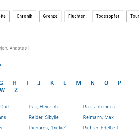
ite
Chronik
Grenze
Fluchten
Todesopfer
Tou
jan, Anastas I.
n
G
H
I
J
K
L
M
N
O
P
W
Z
Carl
Rau, Heinrich
Rau, Johannes
ans
Reider, Sibylle
Reimann, Max
i,
Richards, "Dickie"
Richter, Edelbert
d