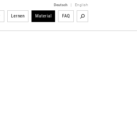
Deutsch
|
English
r
Lernen
Material
FAQ