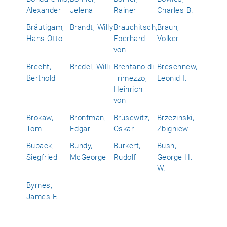
Alexander
Jelena
Rainer
Charles B.
Bräutigam,
Brandt, Willy
Brauchitsch,
Braun,
Hans Otto
Eberhard
Volker
von
Brecht,
Bredel, Willi
Brentano di
Breschnew,
Berthold
Trimezzo,
Leonid I.
Heinrich
von
Brokaw,
Bronfman,
Brüsewitz,
Brzezinski,
Tom
Edgar
Oskar
Zbigniew
Buback,
Bundy,
Burkert,
Bush,
Siegfried
McGeorge
Rudolf
George H.
W.
Byrnes,
James F.