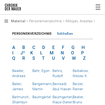
Material
>
Personenverzeichnis
>
Mikojan, Anastas I.
PERSONENVERZEICHNIS
Schließen
A
B
C
D
E
F
G
H
I
J
K
L
M
N
O
P
Q
R
S
T
U
V
W
Z
Baader,
Bahr, Egon
Bahro,
Baibakow,
Andreas
Rudolf
Nikolai K.
Baker,
Bangemann,
Banisadr,
Barzel,
James
Martin
Abul Hasan
Rainer
Batmunch,
Baumgärtel
Baumgarten,
Beater,
Shambyn
Klaus-Dieter
Bruno