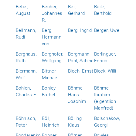
Bebel,
Becher,
Beil,
Beitz,
August
Johannes
Gerhard
Berthold
R.
Bellmann,
Berg,
Berg, Ingrid
Berger, Uwe
Rudi
Hermann
von
Berghaus,
Berghofer,
Bergmann-
Berlinguer,
Ruth
Wolfgang
Pohl, Sabine
Enrico
Biermann,
Bittner,
Bloch, Ernst
Block, Willi
Wolf
Michael
Bohlen,
Bohley,
Böhme,
Böhme,
Charles E.
Bärbel
Hans-
Ibrahim
Joachim
(eigentlich
Manfred)
Böhnisch,
Böll,
Bölling,
Bolschakow,
Peter
Heinrich
Klaus
Georgi
Bondarenko,
Bonner,
Börner,
Bowles,