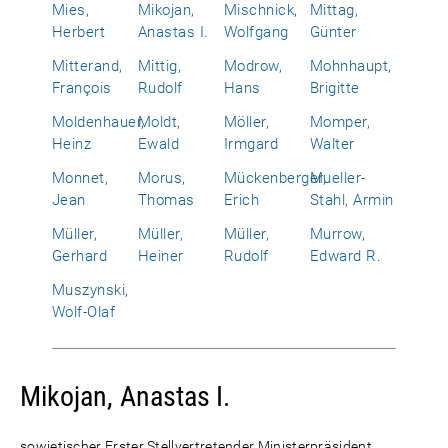
Mies,
Mikojan,
Mischnick,
Mittag,
Herbert
Anastas I.
Wolfgang
Günter
Mitterand,
Mittig,
Modrow,
Mohnhaupt,
François
Rudolf
Hans
Brigitte
Moldenhauer,
Moldt,
Möller,
Momper,
Heinz
Ewald
Irmgard
Walter
Monnet,
Morus,
Mückenberger,
Mueller-
Jean
Thomas
Erich
Stahl, Armin
Müller,
Müller,
Müller,
Murrow,
Gerhard
Heiner
Rudolf
Edward R.
Muszynski,
Wolf-Olaf
Mikojan, Anastas I.
sowjetischer Erster Stellvertretender Ministerpräsident