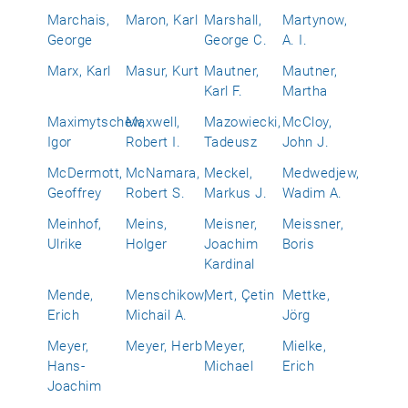
Marchais,
Maron, Karl
Marshall,
Martynow,
George
George C.
A. I.
Marx, Karl
Masur, Kurt
Mautner,
Mautner,
Karl F.
Martha
Maximytschew,
Maxwell,
Mazowiecki,
McCloy,
Igor
Robert I.
Tadeusz
John J.
McDermott,
McNamara,
Meckel,
Medwedjew,
Geoffrey
Robert S.
Markus J.
Wadim A.
Meinhof,
Meins,
Meisner,
Meissner,
Ulrike
Holger
Joachim
Boris
Kardinal
Mende,
Menschikow,
Mert, Çetin
Mettke,
Erich
Michail A.
Jörg
Meyer,
Meyer, Herb
Meyer,
Mielke,
Hans-
Michael
Erich
Joachim