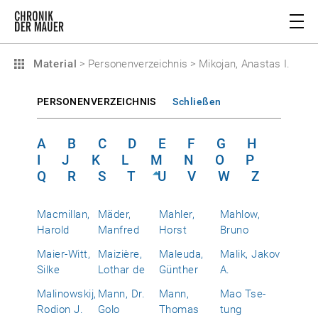
Material
>
Personenverzeichnis
>
Mikojan, Anastas I.
PERSONENVERZEICHNIS
Schließen
A
B
C
D
E
F
G
H
I
J
K
L
M
N
O
P
Q
R
S
T
U
V
W
Z
Macmillan,
Mäder,
Mahler,
Mahlow,
Harold
Manfred
Horst
Bruno
Maier-Witt,
Maizière,
Maleuda,
Malik, Jakov
Silke
Lothar de
Günther
A.
Malinowskij,
Mann, Dr.
Mann,
Mao Tse-
Rodion J.
Golo
Thomas
tung