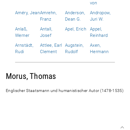
von
Améry, Jean
Amrehn,
Anderson,
Andropow,
Franz
Dean G.
Juri W.
Anlaß,
Antall,
Apel, Erich
Appel,
Werner
Josef
Reinhard
Arnstädt,
Attlee, Earl
Augstein,
Axen,
Rudi
Clement
Rudolf
Hermann
Morus, Thomas
Englischer Staatsmann und humanistischer Autor (1478-1535)