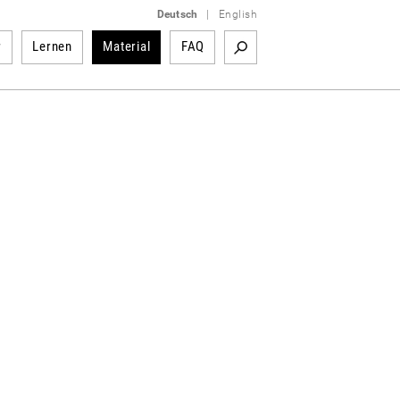
Deutsch
|
English
r
Lernen
Material
FAQ