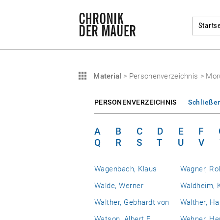
Startse
Material
>
Personenverzeichnis
>
Mor
PERSONENVERZEICHNIS
Schließe
A
B
C
D
E
F
Q
R
S
T
U
V
Wagenbach, Klaus
Wagner, Rol
Walde, Werner
Waldheim, 
Walther, Gebhardt von
Walther, H
Watson, Albert E.
Wehner, He