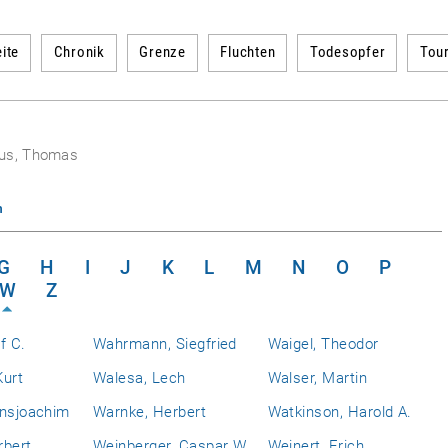
ite
Chronik
Grenze
Fluchten
Todesopfer
Tou
us, Thomas
n
G
H
I
J
K
L
M
N
O
P
W
Z
f C.
Wahrmann, Siegfried
Waigel, Theodor
Kurt
Walesa, Lech
Walser, Martin
ansjoachim
Warnke, Herbert
Watkinson, Harold A.
rbert
Weinberger, Caspar W.
Weinert, Erich