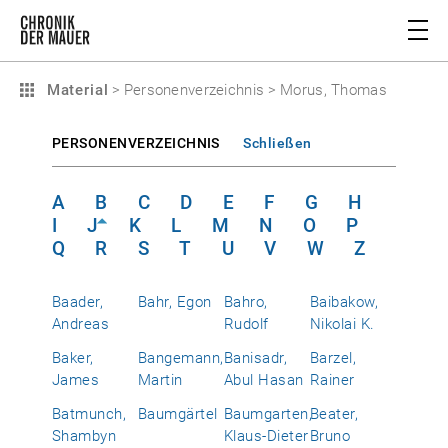
Material
>
Personenverzeichnis
>
Morus, Thomas
PERSONENVERZEICHNIS
Schließen
A
B
C
D
E
F
G
H
I
J
K
L
M
N
O
P
Q
R
S
T
U
V
W
Z
Baader,
Bahr, Egon
Bahro,
Baibakow,
Andreas
Rudolf
Nikolai K.
Baker,
Bangemann,
Banisadr,
Barzel,
James
Martin
Abul Hasan
Rainer
Batmunch,
Baumgärtel
Baumgarten,
Beater,
Shambyn
Klaus-Dieter
Bruno