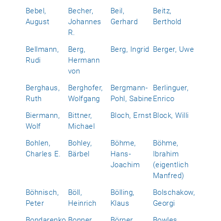
Bebel,
Becher,
Beil,
Beitz,
August
Johannes
Gerhard
Berthold
R.
Bellmann,
Berg,
Berg, Ingrid
Berger, Uwe
Rudi
Hermann
von
Berghaus,
Berghofer,
Bergmann-
Berlinguer,
Ruth
Wolfgang
Pohl, Sabine
Enrico
Biermann,
Bittner,
Bloch, Ernst
Block, Willi
Wolf
Michael
Bohlen,
Bohley,
Böhme,
Böhme,
Charles E.
Bärbel
Hans-
Ibrahim
Joachim
(eigentlich
Manfred)
Böhnisch,
Böll,
Bölling,
Bolschakow,
Peter
Heinrich
Klaus
Georgi
Bondarenko,
Bonner,
Börner,
Bowles,