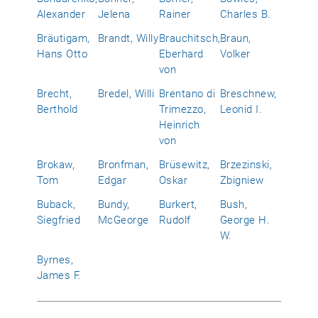
Alexander
Jelena
Rainer
Charles B.
Bräutigam,
Brandt, Willy
Brauchitsch,
Braun,
Hans Otto
Eberhard
Volker
von
Brecht,
Bredel, Willi
Brentano di
Breschnew,
Berthold
Trimezzo,
Leonid I.
Heinrich
von
Brokaw,
Bronfman,
Brüsewitz,
Brzezinski,
Tom
Edgar
Oskar
Zbigniew
Buback,
Bundy,
Burkert,
Bush,
Siegfried
McGeorge
Rudolf
George H.
W.
Byrnes,
James F.