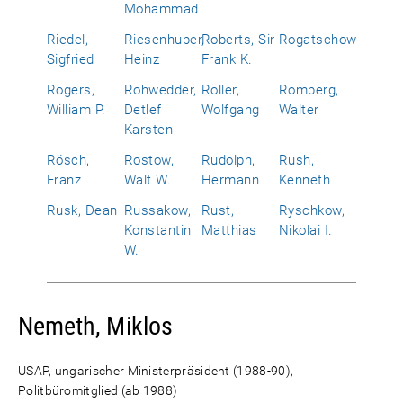
Mohammad
Riedel,
Riesenhuber,
Roberts, Sir
Rogatschow
Sigfried
Heinz
Frank K.
Rogers,
Rohwedder,
Röller,
Romberg,
William P.
Detlef
Wolfgang
Walter
Karsten
Rösch,
Rostow,
Rudolph,
Rush,
Franz
Walt W.
Hermann
Kenneth
Rusk, Dean
Russakow,
Rust,
Ryschkow,
Konstantin
Matthias
Nikolai I.
W.
Nemeth, Miklos
USAP, ungarischer Ministerpräsident (1988-90),
Politbüromitglied (ab 1988)