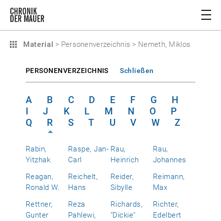
Material
>
Personenverzeichnis
>
Nemeth, Miklos
PERSONENVERZEICHNIS
Schließen
A
B
C
D
E
F
G
H
I
J
K
L
M
N
O
P
Q
R
S
T
U
V
W
Z
Rabin,
Raspe, Jan-
Rau,
Rau,
Yitzhak
Carl
Heinrich
Johannes
Reagan,
Reichelt,
Reider,
Reimann,
Ronald W.
Hans
Sibylle
Max
Rettner,
Reza
Richards,
Richter,
Gunter
Pahlewi,
"Dickie"
Edelbert