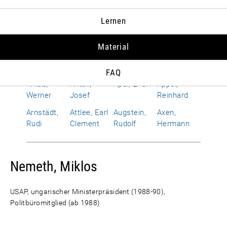
Albrecht,
Allen,
Alphand,
Amerongen,
Lernen
Susanne
Richard
Hervé
Otto Wolf
von
Material
Améry, Jean
Amrehn,
Anderson,
Andropow,
Franz
Dean G.
Juri W.
FAQ
Anlaß,
Antall,
Apel, Erich
Appel,
Werner
Josef
Reinhard
Arnstädt,
Attlee, Earl
Augstein,
Axen,
Rudi
Clement
Rudolf
Hermann
Nemeth, Miklos
USAP, ungarischer Ministerpräsident (1988-90),
Politbüromitglied (ab 1988)