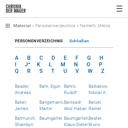
Material
>
Personenverzeichnis
>
Nemeth, Miklos
PERSONENVERZEICHNIS
Schließen
A
B
C
D
E
F
G
H
I
J
K
L
M
N
O
P
Q
R
S
T
U
V
W
Z
Baader,
Bahr, Egon
Bahro,
Baibakow,
Andreas
Rudolf
Nikolai K.
Baker,
Bangemann,
Banisadr,
Barzel,
James
Martin
Abul Hasan
Rainer
Batmunch,
Baumgärtel
Baumgarten,
Beater,
Shambyn
Klaus-Dieter
Bruno