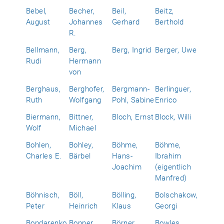
Bebel,
Becher,
Beil,
Beitz,
August
Johannes
Gerhard
Berthold
R.
Bellmann,
Berg,
Berg, Ingrid
Berger, Uwe
Rudi
Hermann
von
Berghaus,
Berghofer,
Bergmann-
Berlinguer,
Ruth
Wolfgang
Pohl, Sabine
Enrico
Biermann,
Bittner,
Bloch, Ernst
Block, Willi
Wolf
Michael
Bohlen,
Bohley,
Böhme,
Böhme,
Charles E.
Bärbel
Hans-
Ibrahim
Joachim
(eigentlich
Manfred)
Böhnisch,
Böll,
Bölling,
Bolschakow,
Peter
Heinrich
Klaus
Georgi
Bondarenko,
Bonner,
Börner,
Bowles,