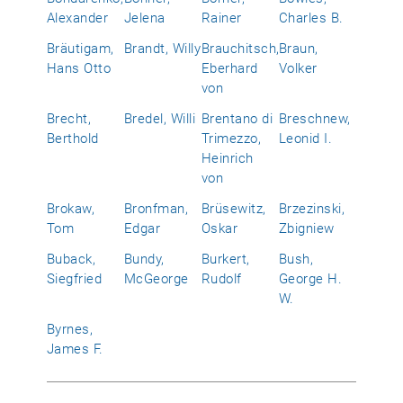
Alexander
Jelena
Rainer
Charles B.
Bräutigam,
Brandt, Willy
Brauchitsch,
Braun,
Hans Otto
Eberhard
Volker
von
Brecht,
Bredel, Willi
Brentano di
Breschnew,
Berthold
Trimezzo,
Leonid I.
Heinrich
von
Brokaw,
Bronfman,
Brüsewitz,
Brzezinski,
Tom
Edgar
Oskar
Zbigniew
Buback,
Bundy,
Burkert,
Bush,
Siegfried
McGeorge
Rudolf
George H.
W.
Byrnes,
James F.