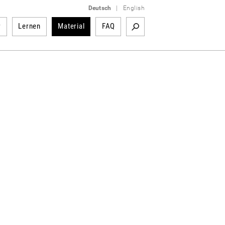
Deutsch
|
English
r
Lernen
Material
FAQ