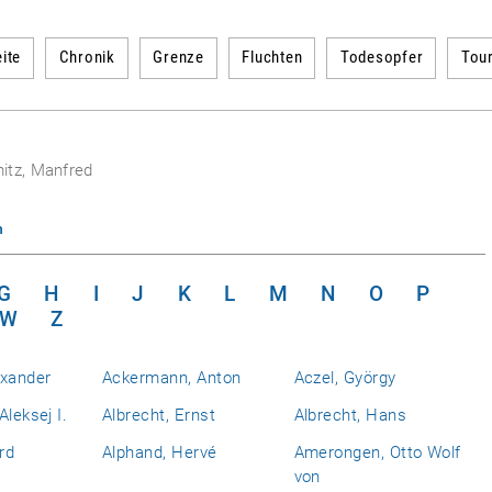
ite
Chronik
Grenze
Fluchten
Todesopfer
Tou
itz, Manfred
n
G
H
I
J
K
L
M
N
O
P
W
Z
exander
Ackermann, Anton
Aczel, György
Aleksej I.
Albrecht, Ernst
Albrecht, Hans
rd
Alphand, Hervé
Amerongen, Otto Wolf
von