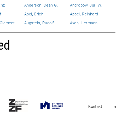
anz
Anderson, Dean G.
Andropow, Juri W.
f
Apel, Erich
Appel, Reinhard
l Clement
Augstein, Rudolf
Axen, Hermann
ed
Kontakt
I