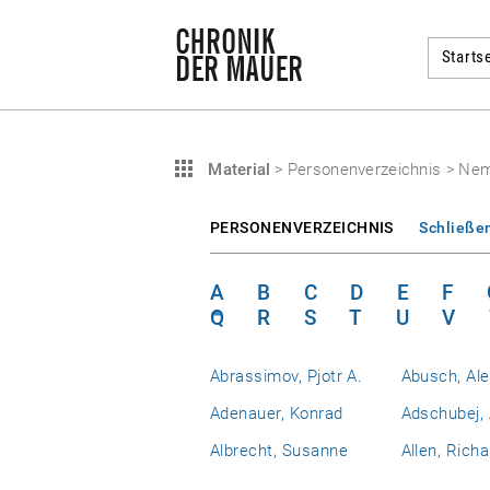
Startse
Material
>
Personenverzeichnis
>
Nem
PERSONENVERZEICHNIS
Schließe
A
B
C
D
E
F
Q
R
S
T
U
V
Abrassimov, Pjotr A.
Abusch, Al
Adenauer, Konrad
Adschubej, 
Albrecht, Susanne
Allen, Richa