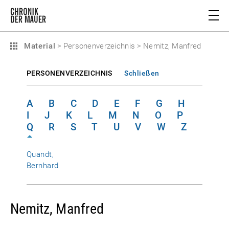
Material
>
Personenverzeichnis
>
Nemitz, Manfred
PERSONENVERZEICHNIS
Schließen
A
B
C
D
E
F
G
H
I
J
K
L
M
N
O
P
Q
R
S
T
U
V
W
Z
Quandt,
Bernhard
Nemitz, Manfred