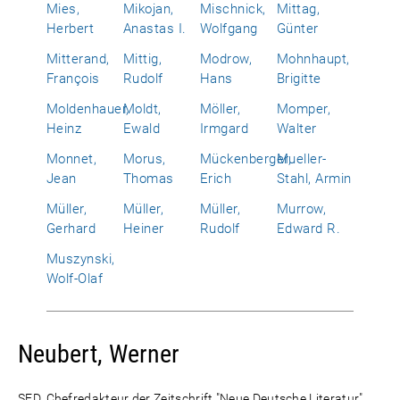
Mies,
Mikojan,
Mischnick,
Mittag,
Herbert
Anastas I.
Wolfgang
Günter
Mitterand,
Mittig,
Modrow,
Mohnhaupt,
François
Rudolf
Hans
Brigitte
Moldenhauer,
Moldt,
Möller,
Momper,
Heinz
Ewald
Irmgard
Walter
Monnet,
Morus,
Mückenberger,
Mueller-
Jean
Thomas
Erich
Stahl, Armin
Müller,
Müller,
Müller,
Murrow,
Gerhard
Heiner
Rudolf
Edward R.
Muszynski,
Wolf-Olaf
Neubert, Werner
SED, Chefredakteur der Zeitschrift "Neue Deutsche Literatur"