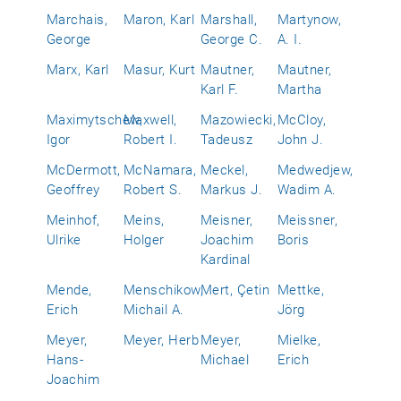
Marchais,
Maron, Karl
Marshall,
Martynow,
George
George C.
A. I.
Marx, Karl
Masur, Kurt
Mautner,
Mautner,
Karl F.
Martha
Maximytschew,
Maxwell,
Mazowiecki,
McCloy,
Igor
Robert I.
Tadeusz
John J.
McDermott,
McNamara,
Meckel,
Medwedjew,
Geoffrey
Robert S.
Markus J.
Wadim A.
Meinhof,
Meins,
Meisner,
Meissner,
Ulrike
Holger
Joachim
Boris
Kardinal
Mende,
Menschikow,
Mert, Çetin
Mettke,
Erich
Michail A.
Jörg
Meyer,
Meyer, Herb
Meyer,
Mielke,
Hans-
Michael
Erich
Joachim