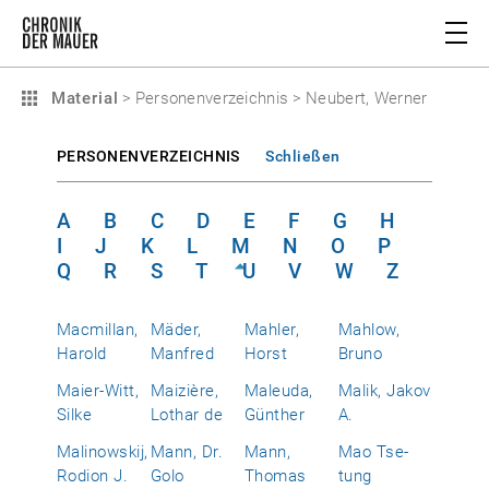
Material
>
Personenverzeichnis
>
Neubert, Werner
PERSONENVERZEICHNIS
Schließen
A
B
C
D
E
F
G
H
I
J
K
L
M
N
O
P
Q
R
S
T
U
V
W
Z
Macmillan,
Mäder,
Mahler,
Mahlow,
Harold
Manfred
Horst
Bruno
Maier-Witt,
Maizière,
Maleuda,
Malik, Jakov
Silke
Lothar de
Günther
A.
Malinowskij,
Mann, Dr.
Mann,
Mao Tse-
Rodion J.
Golo
Thomas
tung