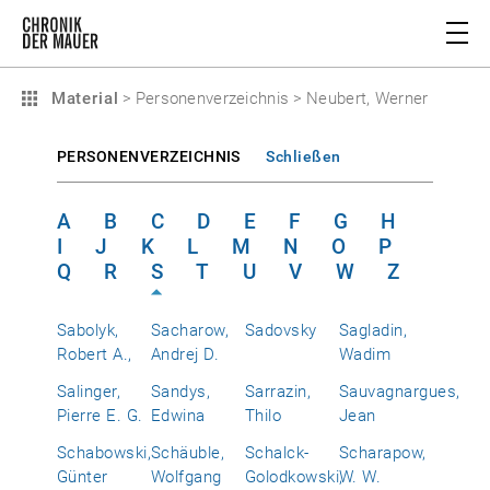
Material
>
Personenverzeichnis
>
Neubert, Werner
PERSONENVERZEICHNIS
Schließen
A
B
C
D
E
F
G
H
I
J
K
L
M
N
O
P
Q
R
S
T
U
V
W
Z
Sabolyk,
Sacharow,
Sadovsky
Sagladin,
Robert A.,
Andrej D.
Wadim
Salinger,
Sandys,
Sarrazin,
Sauvagnargues,
Pierre E. G.
Edwina
Thilo
Jean
Schabowski,
Schäuble,
Schalck-
Scharapow,
Günter
Wolfgang
Golodkowski,
W. W.