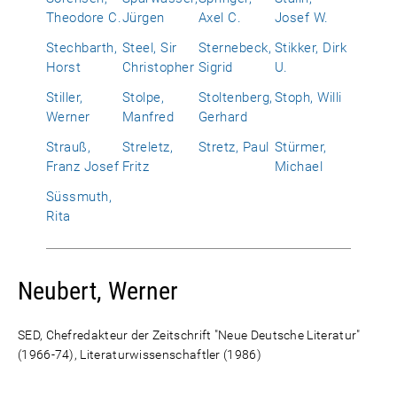
Theodore C.
Jürgen
Axel C.
Josef W.
Stechbarth,
Steel, Sir
Sternebeck,
Stikker, Dirk
Horst
Christopher
Sigrid
U.
Stiller,
Stolpe,
Stoltenberg,
Stoph, Willi
Werner
Manfred
Gerhard
Strauß,
Streletz,
Stretz, Paul
Stürmer,
Franz Josef
Fritz
Michael
Süssmuth,
Rita
Neubert, Werner
SED, Chefredakteur der Zeitschrift "Neue Deutsche Literatur"
(1966-74), Literaturwissenschaftler (1986)