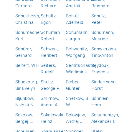
Gerhard
Richard
Anatoli
Reinhard
Schultheiss,
Schultz,
Schulz,
Schulz,
Christina
Egon
Adelheid
Peter
Schumacher,
Schuman,
Schumann,
Schumann,
Kurt
Robert
Jürgen
Maurice
Schürer,
Schwan,
Schwanitz,
Schwierzina,
Gerhard
Heribert
Wolfgang
Tino-Antoni
Seifert, Willi
Seiters,
Semitschastnij,
Seydoux,
Rudolf
Wladimir J.
Francois
Shuckburg,
Shultz,
Sieber,
Sindermann,
Sir Evelyn
George P.
Günter
Horst
Sljunkow,
Smirnow,
Snetkow, B.
Söhnlein,
Nikolai N.
Andrej A.
W.
Horst
Sokolow,
Sokolowski,
Solowjew,
Solschenizyn,
Sergej L.
Heinz
Andrej J.
Alexander I.
Sorensen,
Sparwasser,
Springer,
Stalin,