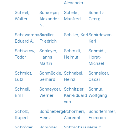
Alexander
Scheel,
Schelepin,
Scheler,
Schertz,
Walter
Alexander
Manfred
Georg
N.
Schewardnadse,
Schiller,
Schiller, Karl
Schirdewan,
Eduard A.
Friedrich
Karl
Schiwkow,
Schleyer,
Schmidt,
Schmidt,
Todor
Hanns
Helmut
Horst-
Martin
Michael
Schmidt,
Schmückle,
Schnabel,
Schneider,
Lutz
Gerhard
Heinz
Oscar
Schnell,
Schneyder,
Schnitzler,
Schnur,
Emil
Werner
Karl-Eduard
Wolfgang
von
Scholz,
Schöneberger,
Schönherr,
Schorlemmer,
Rupert
Heinz
Albrecht
Friedrich
Schröder,
Schröder,
Schtscharanski,
Schult,