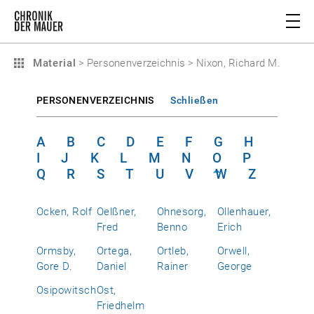
Material
>
Personenverzeichnis
>
Nixon, Richard M.
PERSONENVERZEICHNIS
Schließen
A
B
C
D
E
F
G
H
I
J
K
L
M
N
O
P
Q
R
S
T
U
V
W
Z
Ocken, Rolf
Oelßner,
Ohnesorg,
Ollenhauer,
Fred
Benno
Erich
Ormsby,
Ortega,
Ortleb,
Orwell,
Gore D.
Daniel
Rainer
George
Osipowitsch
Ost,
Friedhelm