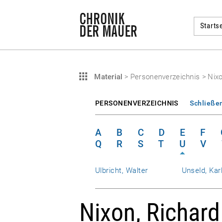
Startse
Material
>
Personenverzeichnis
>
Nixo
PERSONENVERZEICHNIS
Schließe
A
B
C
D
E
F
Q
R
S
T
U
V
Ulbricht, Walter
Unseld, Karl
Nixon, Richard