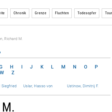
ite
Chronik
Grenze
Fluchten
Todesopfer
Tou
n, Richard M.
n
G
H
I
J
K
L
M
N
O
P
W
Z
 Siegfried
Uslar, Hasso von
Ustinow, Dimitrij F.
 M.