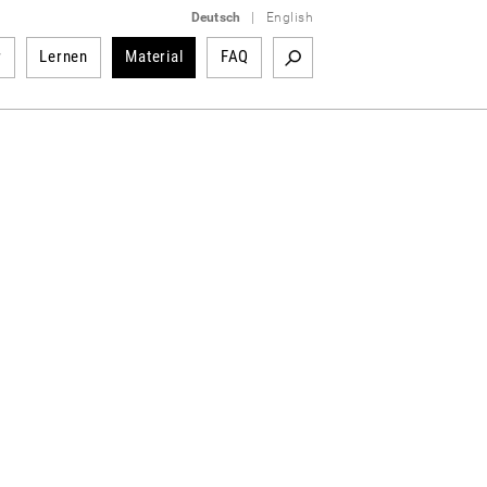
Deutsch
|
English
r
Lernen
Material
FAQ