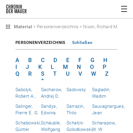
Material
>
Personenverzeichnis
>
Nixon, Richard M.
PERSONENVERZEICHNIS
Schließen
A
B
C
D
E
F
G
H
I
J
K
L
M
N
O
P
Q
R
S
T
U
V
W
Z
Sabolyk,
Sacharow,
Sadovsky
Sagladin,
Robert A.,
Andrej D.
Wadim
Salinger,
Sandys,
Sarrazin,
Sauvagnargues,
Pierre E. G.
Edwina
Thilo
Jean
Schabowski,
Schäuble,
Schalck-
Scharapow,
Günter
Wolfgang
Golodkowski,
W. W.