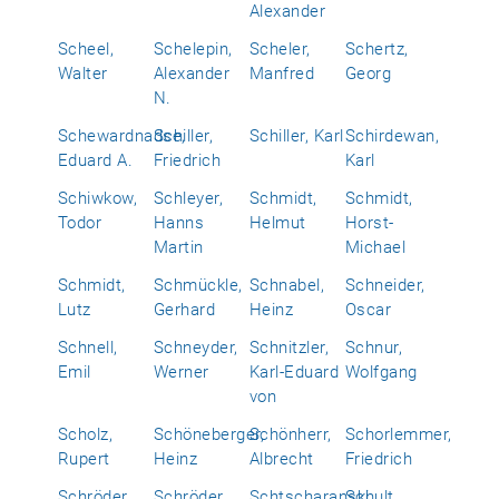
Alexander
Scheel,
Schelepin,
Scheler,
Schertz,
Walter
Alexander
Manfred
Georg
N.
Schewardnadse,
Schiller,
Schiller, Karl
Schirdewan,
Eduard A.
Friedrich
Karl
Schiwkow,
Schleyer,
Schmidt,
Schmidt,
Todor
Hanns
Helmut
Horst-
Martin
Michael
Schmidt,
Schmückle,
Schnabel,
Schneider,
Lutz
Gerhard
Heinz
Oscar
Schnell,
Schneyder,
Schnitzler,
Schnur,
Emil
Werner
Karl-Eduard
Wolfgang
von
Scholz,
Schöneberger,
Schönherr,
Schorlemmer,
Rupert
Heinz
Albrecht
Friedrich
Schröder,
Schröder,
Schtscharanski,
Schult,