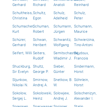
Gerhard
Richard
Anatoli
Reinhard
Schultheiss,
Schultz,
Schulz,
Schulz,
Christina
Egon
Adelheid
Peter
Schumacher,
Schuman,
Schumann,
Schumann,
Kurt
Robert
Jürgen
Maurice
Schürer,
Schwan,
Schwanitz,
Schwierzina,
Gerhard
Heribert
Wolfgang
Tino-Antoni
Seifert, Willi
Seiters,
Semitschastnij,
Seydoux,
Rudolf
Wladimir J.
Francois
Shuckburg,
Shultz,
Sieber,
Sindermann,
Sir Evelyn
George P.
Günter
Horst
Sljunkow,
Smirnow,
Snetkow, B.
Söhnlein,
Nikolai N.
Andrej A.
W.
Horst
Sokolow,
Sokolowski,
Solowjew,
Solschenizyn,
Sergej L.
Heinz
Andrej J.
Alexander I.
Sorensen,
Sparwasser,
Springer,
Stalin,