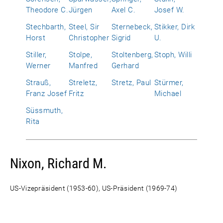
Theodore C.
Jürgen
Axel C.
Josef W.
Stechbarth,
Steel, Sir
Sternebeck,
Stikker, Dirk
Horst
Christopher
Sigrid
U.
Stiller,
Stolpe,
Stoltenberg,
Stoph, Willi
Werner
Manfred
Gerhard
Strauß,
Streletz,
Stretz, Paul
Stürmer,
Franz Josef
Fritz
Michael
Süssmuth,
Rita
Nixon, Richard M.
US-Vizepräsident (1953-60), US-Präsident (1969-74)