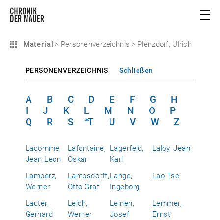
Material
>
Personenverzeichnis
>
Plenzdorf, Ulrich
PERSONENVERZEICHNIS
Schließen
A
B
C
D
E
F
G
H
I
J
K
L
M
N
O
P
Q
R
S
T
U
V
W
Z
Lacomme,
Lafontaine,
Lagerfeld,
Laloy, Jean
Jean Leon
Oskar
Karl
Lamberz,
Lambsdorff,
Lange,
Lao Tse
Werner
Otto Graf
Ingeborg
Lauter,
Leich,
Leinen,
Lemmer,
Gerhard
Werner
Josef
Ernst