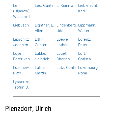
Lenin
Leo, Günter
Li Xiannian
Liebknecht,
(Uljanow),
Karl
Wladimir I.
Liebusch
Lightner, E.
Lindenberg,
Lippmann,
Allen
Udo
Walter
Lipschitz,
Litfin,
Loewe,
Lorenz,
Joachim
Günter
Lothar
Peter
Loyen,
Lübke,
Lucet,
Luft,
Peter van
Heinrich
Charles
Christa
Luschew,
Luther,
Lutz, Günter
Luxemburg,
Pjotr
Martin
Rosa
Lyssenko,
Trofim D.
Plenzdorf, Ulrich