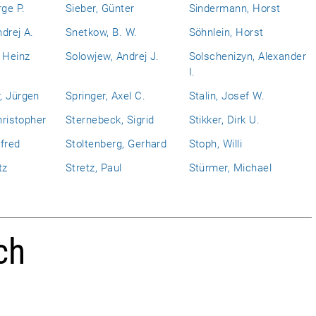
rge P.
Sieber, Günter
Sindermann, Horst
drej A.
Snetkow, B. W.
Söhnlein, Horst
 Heinz
Solowjew, Andrej J.
Solschenizyn, Alexander
I.
, Jürgen
Springer, Axel C.
Stalin, Josef W.
hristopher
Sternebeck, Sigrid
Stikker, Dirk U.
fred
Stoltenberg, Gerhard
Stoph, Willi
tz
Stretz, Paul
Stürmer, Michael
ch