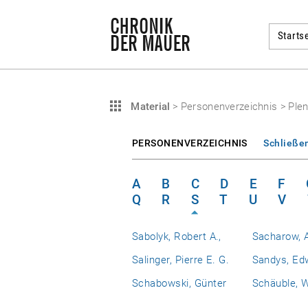
Startse
Material
>
Personenverzeichnis
>
Plen
PERSONENVERZEICHNIS
Schließe
A
B
C
D
E
F
Q
R
S
T
U
V
Sabolyk, Robert A.,
Sacharow, A
Salinger, Pierre E. G.
Sandys, Ed
Schabowski, Günter
Schäuble, 