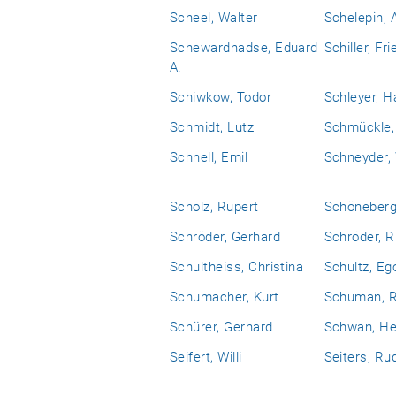
Scheel, Walter
Schelepin, 
Schewardnadse, Eduard
Schiller, Fri
A.
Schiwkow, Todor
Schleyer, H
Schmidt, Lutz
Schmückle,
Schnell, Emil
Schneyder,
Scholz, Rupert
Schöneberg
Schröder, Gerhard
Schröder, R
Schultheiss, Christina
Schultz, Eg
Schumacher, Kurt
Schuman, R
Schürer, Gerhard
Schwan, He
Seifert, Willi
Seiters, Ru