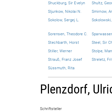
Shuckburg, Sir Evelyn
Shultz, Geo
Sljunkow, Nikolai N.
Smirnow, An
Sokolow, Sergej L.
Sokolowski,
Sorensen, Theodore C.
Sparwasser
Stechbarth, Horst
Steel, Sir C
Stiller, Werner
Stolpe, Man
Strauß, Franz Josef
Streletz, Fri
Süssmuth, Rita
Plenzdorf, Ulri
Schriftsteller