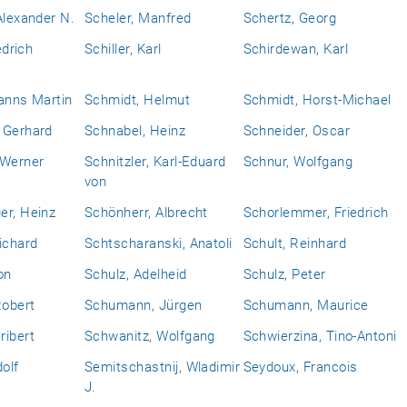
Alexander N.
Scheler, Manfred
Schertz, Georg
edrich
Schiller, Karl
Schirdewan, Karl
anns Martin
Schmidt, Helmut
Schmidt, Horst-Michael
 Gerhard
Schnabel, Heinz
Schneider, Oscar
 Werner
Schnitzler, Karl-Eduard
Schnur, Wolfgang
von
er, Heinz
Schönherr, Albrecht
Schorlemmer, Friedrich
ichard
Schtscharanski, Anatoli
Schult, Reinhard
on
Schulz, Adelheid
Schulz, Peter
obert
Schumann, Jürgen
Schumann, Maurice
ribert
Schwanitz, Wolfgang
Schwierzina, Tino-Antoni
dolf
Semitschastnij, Wladimir
Seydoux, Francois
J.