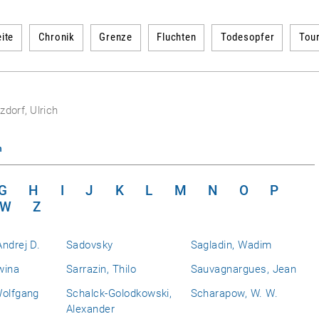
ite
Chronik
Grenze
Fluchten
Todesopfer
Tou
zdorf, Ulrich
n
G
H
I
J
K
L
M
N
O
P
W
Z
ndrej D.
Sadovsky
Sagladin, Wadim
wina
Sarrazin, Thilo
Sauvagnargues, Jean
Wolfgang
Schalck-Golodkowski,
Scharapow, W. W.
Alexander