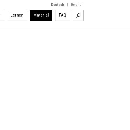
Deutsch
|
English
r
Lernen
Material
FAQ