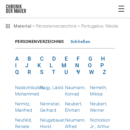
Material
>
Personenverzeichnis
>
Portugalow, Nikolai
PERSONENVERZEICHNIS
Schließen
A
B
C
D
E
F
G
H
I
J
K
L
M
N
O
P
Q
R
S
T
U
V
W
Z
Nadschibullah,
Nagy, Lásló
Naumann,
Nemeth,
Mohammed
Konrad
Miklos
Nemitz,
Nennstiel,
Neubert,
Neubert,
Manfred
Gerhard
Ehrhart
Werner
Neufeld,
Neugebauer,
Neumann,
Nicholson
Renate
Horst
Alfred
Jr., Arthur