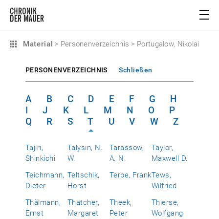
Material
>
Personenverzeichnis
>
Portugalow, Nikolai
PERSONENVERZEICHNIS
Schließen
A
B
C
D
E
F
G
H
I
J
K
L
M
N
O
P
Q
R
S
T
U
V
W
Z
Tajiri,
Talysin, N.
Tarassow,
Taylor,
Shinkichi
W.
A. N.
Maxwell D.
Teichmann,
Teltschik,
Terpe, Frank
Tews,
Dieter
Horst
Wilfried
Thälmann,
Thatcher,
Theek,
Thierse,
Ernst
Margaret
Peter
Wolfgang