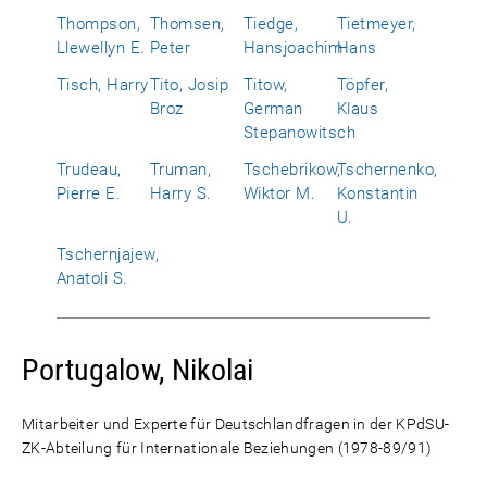
Thompson,
Thomsen,
Tiedge,
Tietmeyer,
Llewellyn E.
Peter
Hansjoachim
Hans
Tisch, Harry
Tito, Josip
Titow,
Töpfer,
Broz
German
Klaus
Stepanowitsch
Trudeau,
Truman,
Tschebrikow,
Tschernenko,
Pierre E.
Harry S.
Wiktor M.
Konstantin
U.
Tschernjajew,
Anatoli S.
Portugalow, Nikolai
Mitarbeiter und Experte für Deutschlandfragen in der KPdSU-
ZK-Abteilung für Internationale Beziehungen (1978-89/91)