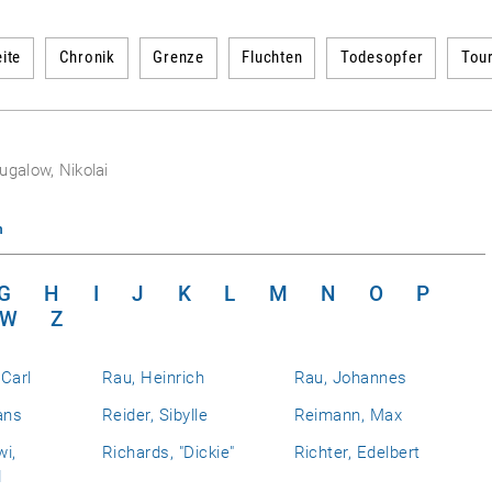
ite
Chronik
Grenze
Fluchten
Todesopfer
Tou
ugalow, Nikolai
n
G
H
I
J
K
L
M
N
O
P
W
Z
Carl
Rau, Heinrich
Rau, Johannes
ans
Reider, Sibylle
Reimann, Max
i,
Richards, "Dickie"
Richter, Edelbert
d