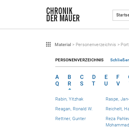
Startse
Material
>
Personenverzeichnis
>
Port
PERSONENVERZEICHNIS
Schließe
A
B
C
D
E
F
Q
R
S
T
U
V
Rabin, Yitzhak
Raspe, Jan-
Reagan, Ronald W.
Reichelt, H
Rettner, Gunter
Reza Pahlew
Mohamma