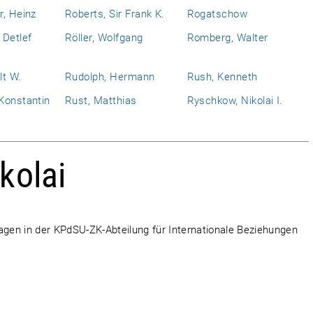
r, Heinz
Roberts, Sir Frank K.
Rogatschow
 Detlef
Röller, Wolfgang
Romberg, Walter
lt W.
Rudolph, Hermann
Rush, Kenneth
Konstantin
Rust, Matthias
Ryschkow, Nikolai I.
kolai
agen in der KPdSU-ZK-Abteilung für Internationale Beziehungen