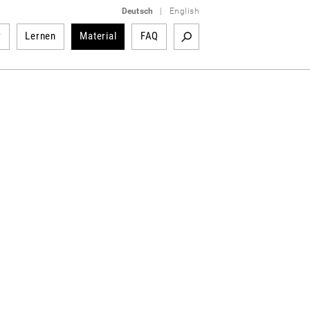
Deutsch
|
English
r
Lernen
Material
FAQ