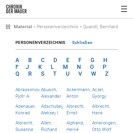
Material
>
Personenverzeichnis
>
Quandt, Bernhard
PERSONENVERZEICHNIS
Schließen
A
B
C
D
E
F
G
H
I
J
K
L
M
N
O
P
Q
R
S
T
U
V
W
Z
Abrassimov,
Abusch,
Ackermann,
Aczel,
Pjotr A.
Alexander
Anton
György
Adenauer,
Adschubej,
Albrecht,
Albrecht,
Konrad
Aleksej I.
Ernst
Hans
Albrecht,
Allen,
Alphand,
Amerongen,
Susanne
Richard
Hervé
Otto Wolf