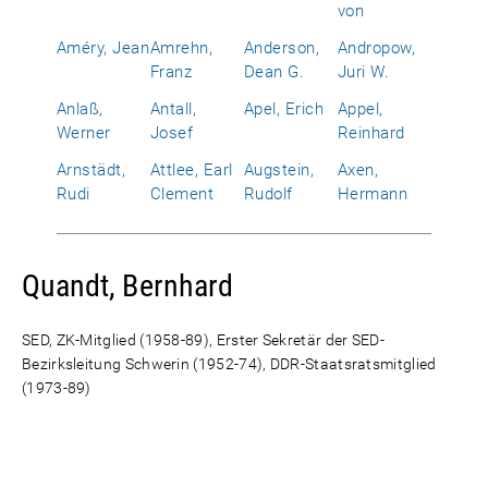
von
Améry, Jean
Amrehn,
Anderson,
Andropow,
Franz
Dean G.
Juri W.
Anlaß,
Antall,
Apel, Erich
Appel,
Werner
Josef
Reinhard
Arnstädt,
Attlee, Earl
Augstein,
Axen,
Rudi
Clement
Rudolf
Hermann
Quandt, Bernhard
SED, ZK-Mitglied (1958-89), Erster Sekretär der SED-
Bezirksleitung Schwerin (1952-74), DDR-Staatsratsmitglied
(1973-89)