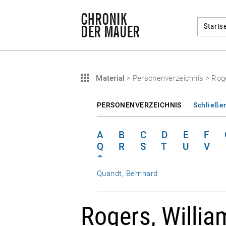
Startse
Material
>
Personenverzeichnis
>
Roge
PERSONENVERZEICHNIS
Schließe
A
B
C
D
E
F
Q
R
S
T
U
V
Quandt, Bernhard
Rogers, Willia