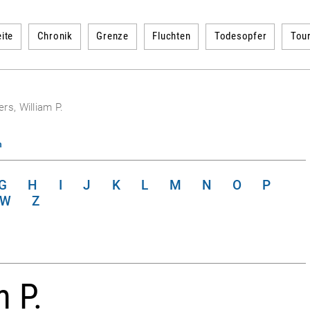
ite
Chronik
Grenze
Fluchten
Todesopfer
Tou
rs, William P.
n
G
H
I
J
K
L
M
N
O
P
W
Z
m P.