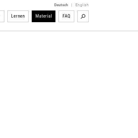
Deutsch
|
English
r
Lernen
Material
FAQ