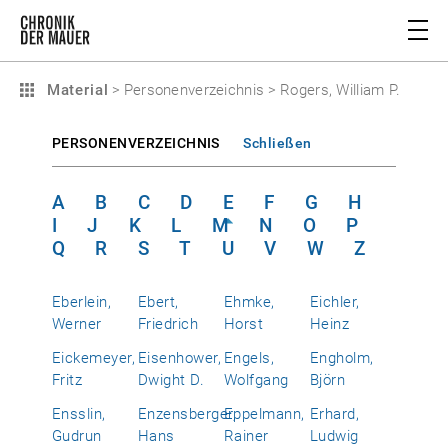
Material
>
Personenverzeichnis
>
Rogers, William P.
PERSONENVERZEICHNIS
Schließen
A
B
C
D
E
F
G
H
I
J
K
L
M
N
O
P
Q
R
S
T
U
V
W
Z
Eberlein,
Ebert,
Ehmke,
Eichler,
Werner
Friedrich
Horst
Heinz
Eickemeyer,
Eisenhower,
Engels,
Engholm,
Fritz
Dwight D.
Wolfgang
Björn
Ensslin,
Enzensberger,
Eppelmann,
Erhard,
Gudrun
Hans
Rainer
Ludwig