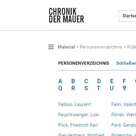
Startse
Material
>
Personenverzeichnis
>
Röll
PERSONENVERZEICHNIS
Schließe
A
B
C
D
E
F
Q
R
S
T
U
V
Fabius, Laurent
Falin, Valen
Feuchtwanger, Lion
Filmer, Wer
Flick, Friedrich Karl
Ford, Geral
Freudenberg, Winfried
Friderichs,