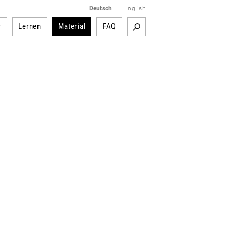
Deutsch
|
English
r
Lernen
Material
FAQ