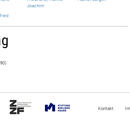
Joachim
fried
ng
90)
Kontakt
I