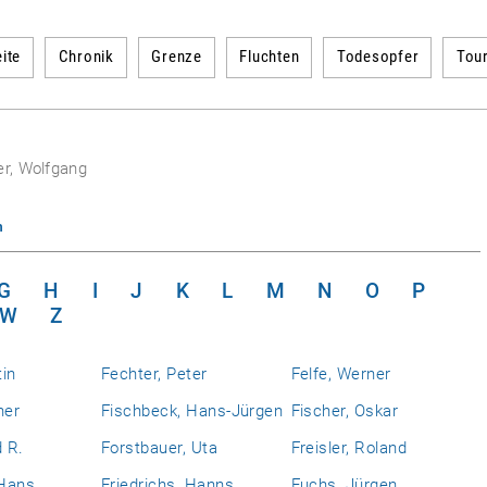
ite
Chronik
Grenze
Fluchten
Todesopfer
Tou
er, Wolfgang
n
G
H
I
J
K
L
M
N
O
P
W
Z
tin
Fechter, Peter
Felfe, Werner
ner
Fischbeck, Hans-Jürgen
Fischer, Oskar
d R.
Forstbauer, Uta
Freisler, Roland
 Hans
Friedrichs, Hanns
Fuchs, Jürgen