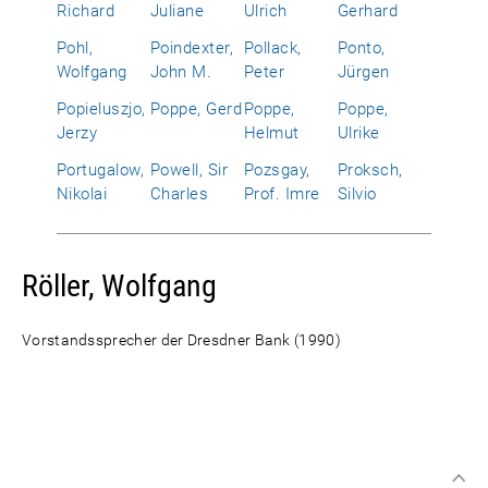
Richard
Juliane
Ulrich
Gerhard
Pohl,
Poindexter,
Pollack,
Ponto,
Wolfgang
John M.
Peter
Jürgen
Popieluszjo,
Poppe, Gerd
Poppe,
Poppe,
Jerzy
Helmut
Ulrike
Portugalow,
Powell, Sir
Pozsgay,
Proksch,
Nikolai
Charles
Prof. Imre
Silvio
Röller, Wolfgang
Vorstandssprecher der Dresdner Bank (1990)