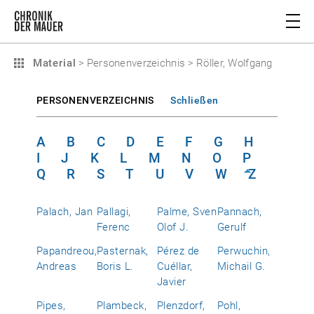
Material
>
Personenverzeichnis
>
Röller, Wolfgang
PERSONENVERZEICHNIS
Schließen
A
B
C
D
E
F
G
H
I
J
K
L
M
N
O
P
Q
R
S
T
U
V
W
Z
Palach, Jan
Pallagi,
Palme, Sven
Pannach,
Ferenc
Olof J.
Gerulf
Papandreou,
Pasternak,
Pérez de
Perwuchin,
Andreas
Boris L.
Cuéllar,
Michail G.
Javier
Pipes,
Plambeck,
Plenzdorf,
Pohl,