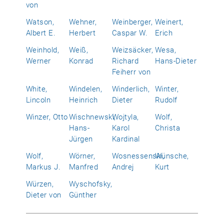
von
Watson,
Wehner,
Weinberger,
Weinert,
Albert E.
Herbert
Caspar W.
Erich
Weinhold,
Weiß,
Weizsäcker,
Wesa,
Werner
Konrad
Richard
Hans-Dieter
Feiherr von
White,
Windelen,
Winderlich,
Winter,
Lincoln
Heinrich
Dieter
Rudolf
Winzer, Otto
Wischnewski,
Wojtyla,
Wolf,
Hans-
Karol
Christa
Jürgen
Kardinal
Wolf,
Wörner,
Wosnessenski,
Wünsche,
Markus J.
Manfred
Andrej
Kurt
Würzen,
Wyschofsky,
Dieter von
Günther