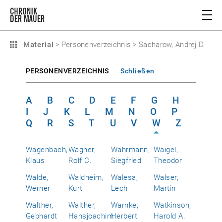
Material
>
Personenverzeichnis
>
Sacharow, Andrej D.
PERSONENVERZEICHNIS
Schließen
A
B
C
D
E
F
G
H
I
J
K
L
M
N
O
P
Q
R
S
T
U
V
W
Z
Wagenbach,
Wagner,
Wahrmann,
Waigel,
Klaus
Rolf C.
Siegfried
Theodor
Walde,
Waldheim,
Walesa,
Walser,
Werner
Kurt
Lech
Martin
Walther,
Walther,
Warnke,
Watkinson,
Gebhardt
Hansjoachim
Herbert
Harold A.