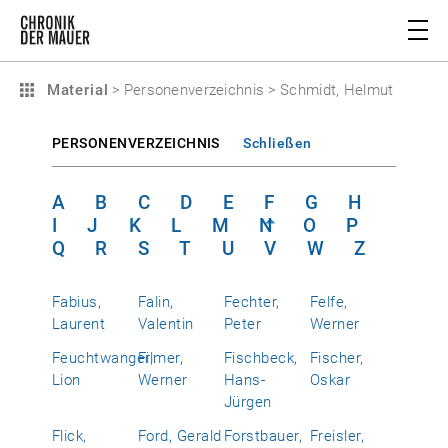
Material
>
Personenverzeichnis
>
Schmidt, Helmut
PERSONENVERZEICHNIS
Schließen
A
B
C
D
E
F
G
H
I
J
K
L
M
N
O
P
Q
R
S
T
U
V
W
Z
Fabius,
Falin,
Fechter,
Felfe,
Laurent
Valentin
Peter
Werner
Feuchtwanger,
Filmer,
Fischbeck,
Fischer,
Lion
Werner
Hans-
Oskar
Jürgen
Flick,
Ford, Gerald
Forstbauer,
Freisler,