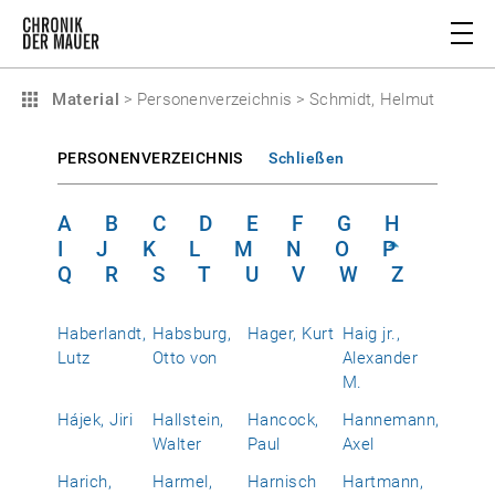
Material
>
Personenverzeichnis
>
Schmidt, Helmut
PERSONENVERZEICHNIS
Schließen
A
B
C
D
E
F
G
H
I
J
K
L
M
N
O
P
Q
R
S
T
U
V
W
Z
Haberlandt,
Habsburg,
Hager, Kurt
Haig jr.,
Lutz
Otto von
Alexander
M.
Hájek, Jiri
Hallstein,
Hancock,
Hannemann,
Walter
Paul
Axel
Harich,
Harmel,
Harnisch
Hartmann,