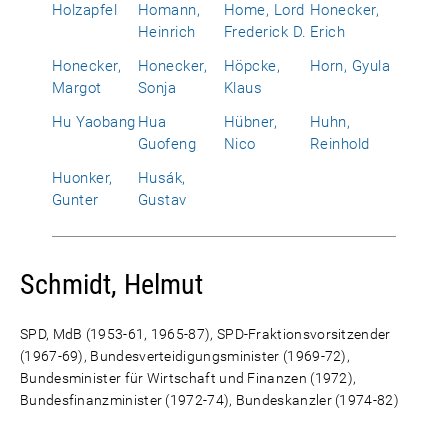
Holzapfel
Homann,
Home, Lord
Honecker,
Heinrich
Frederick D.
Erich
Honecker,
Honecker,
Höpcke,
Horn, Gyula
Margot
Sonja
Klaus
Hu Yaobang
Hua
Hübner,
Huhn,
Guofeng
Nico
Reinhold
Huonker,
Husák,
Gunter
Gustav
Schmidt, Helmut
SPD, MdB (1953-61, 1965-87), SPD-Fraktionsvorsitzender
(1967-69), Bundesverteidigungsminister (1969-72),
Bundesminister für Wirtschaft und Finanzen (1972),
Bundesfinanzminister (1972-74), Bundeskanzler (1974-82)