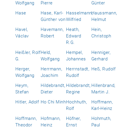
Wolfgang
Pierre
Günter
Hase
Hase, Karl-
Hasselmann,
Haussmann,
Günther von
Wilfried
Helmut
Havel,
Havemann,
Heath,
Hein,
Václav
Robert
Edward
Christoph
R.G.
Heißler, Rolf
Held,
Hempel,
Henniger,
G.
Wolfgang
Johannes
Gerhard
Herger,
Herrmann,
Herrnstadt,
Heß, Rudolf
Wolfgang
Joachim
Rudolf
Heym,
Hildebrandt,
Hildebrandt,
Hillenbrand,
Stefan
Dieter
Regine
Martin J.
Hitler, Adolf
Ho Chi Minh
Hochhuth,
Hoffmann,
Rolf
Karl-Heinz
Hoffmann,
Hofmann,
Höfner,
Hohmuth,
Theodor
Heinz
Ernst
Paul