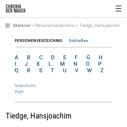
Material
>
Personenverzeichnis
>
Tiedge, Hansjoachim
PERSONENVERZEICHNIS
Schließen
A
B
C
D
E
F
G
H
I
J
K
L
M
N
O
P
Q
R
S
T
U
V
W
Z
Iwaschulin,
Pjotr
Tiedge, Hansjoachim