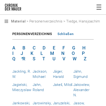
Material
>
Personenverzeichnis
>
Tiedge, Hansjoachim
PERSONENVERZEICHNIS
Schließen
A
B
C
D
E
F
G
H
I
J
K
L
M
N
O
P
Q
R
S
T
U
V
W
Z
Jackling, R.
Jackson,
Jäger,
Jähn,
W.
Michael
Harald
Sigmund
Jagielski,
Jahn,
Jakeš, Miloš
Jakowlew,
Mieczyslaw
Roland
Alexander
N.
Jankowski,
Jarowinsky,
Jaruzelski,
Jasow,