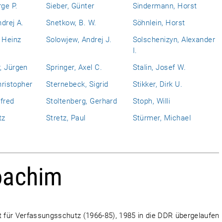
rge P.
Sieber, Günter
Sindermann, Horst
drej A.
Snetkow, B. W.
Söhnlein, Horst
 Heinz
Solowjew, Andrej J.
Solschenizyn, Alexander
I.
, Jürgen
Springer, Axel C.
Stalin, Josef W.
hristopher
Sternebeck, Sigrid
Stikker, Dirk U.
fred
Stoltenberg, Gerhard
Stoph, Willi
tz
Stretz, Paul
Stürmer, Michael
oachim
 für Verfassungsschutz (1966-85), 1985 in die DDR übergelaufen