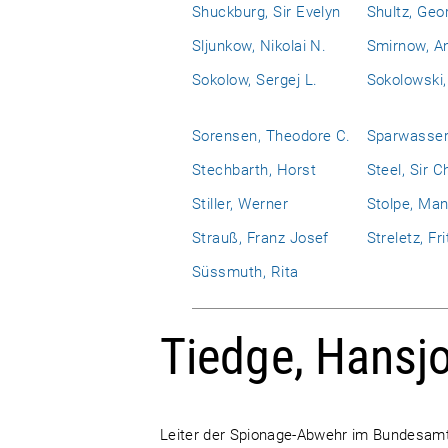
Shuckburg, Sir Evelyn
Shultz, Geo
Sljunkow, Nikolai N.
Smirnow, An
Sokolow, Sergej L.
Sokolowski,
Sorensen, Theodore C.
Sparwasser
Stechbarth, Horst
Steel, Sir C
Stiller, Werner
Stolpe, Man
Strauß, Franz Josef
Streletz, Fri
Süssmuth, Rita
Tiedge, Hansj
Leiter der Spionage-Abwehr im Bundesamt