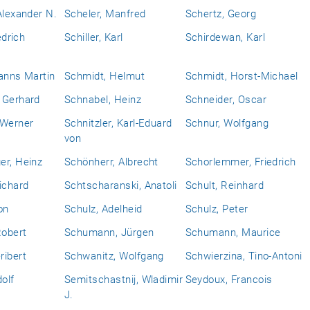
Alexander N.
Scheler, Manfred
Schertz, Georg
edrich
Schiller, Karl
Schirdewan, Karl
anns Martin
Schmidt, Helmut
Schmidt, Horst-Michael
 Gerhard
Schnabel, Heinz
Schneider, Oscar
 Werner
Schnitzler, Karl-Eduard
Schnur, Wolfgang
von
er, Heinz
Schönherr, Albrecht
Schorlemmer, Friedrich
ichard
Schtscharanski, Anatoli
Schult, Reinhard
on
Schulz, Adelheid
Schulz, Peter
obert
Schumann, Jürgen
Schumann, Maurice
ribert
Schwanitz, Wolfgang
Schwierzina, Tino-Antoni
dolf
Semitschastnij, Wladimir
Seydoux, Francois
J.