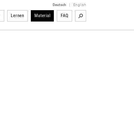
Deutsch
|
English
r
Lernen
Material
FAQ