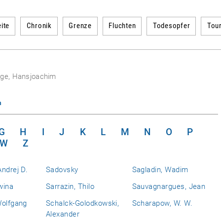
ite
Chronik
Grenze
Fluchten
Todesopfer
Tou
dge, Hansjoachim
n
G
H
I
J
K
L
M
N
O
P
W
Z
ndrej D.
Sadovsky
Sagladin, Wadim
wina
Sarrazin, Thilo
Sauvagnargues, Jean
Wolfgang
Schalck-Golodkowski,
Scharapow, W. W.
Alexander