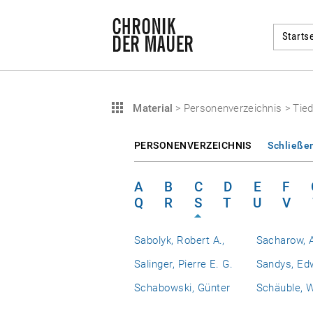
Startse
Material
>
Personenverzeichnis
>
Tie
PERSONENVERZEICHNIS
Schließe
A
B
C
D
E
F
Q
R
S
T
U
V
Sabolyk, Robert A.,
Sacharow, A
Salinger, Pierre E. G.
Sandys, Ed
Schabowski, Günter
Schäuble, 