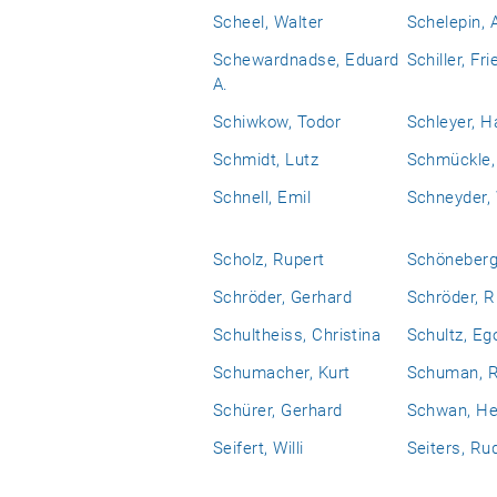
Scheel, Walter
Schelepin, 
Schewardnadse, Eduard
Schiller, Fri
A.
Schiwkow, Todor
Schleyer, H
Schmidt, Lutz
Schmückle,
Schnell, Emil
Schneyder,
Scholz, Rupert
Schöneberg
Schröder, Gerhard
Schröder, R
Schultheiss, Christina
Schultz, Eg
Schumacher, Kurt
Schuman, R
Schürer, Gerhard
Schwan, He
Seifert, Willi
Seiters, Ru